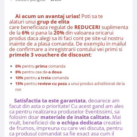
Ai acum un avantaj urias!
Poti sa te
alaturi unui
grup de elita
care beneficiaza regulat de
REDUCERI
suplimentare 
de la
6%
si pana la
20%
din valoarea oricarui
produs daca alegi sa iti faci cont pe site-ul nostru
inainte de a plasa comanda. De exemplu in mailul
de confirmare a inregistrarii contului vei primi si
primele 3 vouchere de discount
:
6%
pentru
prima
comanda
8%
pentru cea de-
a doua
10%
pentru
a treia
comanda
15%
pentru
review cu poza
a unui produs achizitionat de la
noi
Satisfactia ta este garantata
, deoarece am
facut din asta o prioritate! Cu acest gand am ales
ca pentru realizarea produselor Eventissimi, sa
folosim doar
materiale de inalta calitate.
Mai
mult, beneficiezi de
o echipa dedicata
creatiei
de frumos, impreuna cu care vei discuta, pentru
ca produsul comandat sa fie exact asa cum il