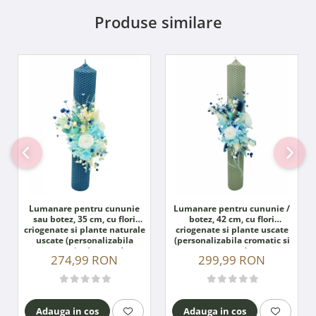
Produse similare
Lumanare pentru cununie
Lumanare pentru cununie /
sau botez, 35 cm, cu flori
botez, 42 cm, cu flori
criogenate si plante naturale
criogenate si plante uscate
uscate (personalizabila
(personalizabila cromatic si
cromatic si cu text)
cu text)
274,99 RON
299,99 RON
Adauga in cos
Adauga in cos