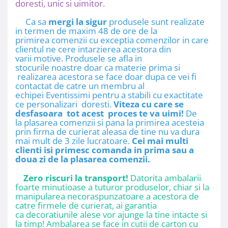
doresti, unic si uimitor.​​​​​​
Ca sa
mergi la sigur
produsele sunt realizate
in termen de maxim 48 de ore de la
primirea comenzii cu exceptia comenzilor in care
clientul ne cere intarzierea acestora din
varii motive. Produsele se afla in
stocurile noastre doar ca materie prima si
realizarea acestora se face doar dupa ce vei fi
contactat de catre un membru al
echipei Eventissimi pentru a stabili cu exactitate
ce personalizari doresti.
Viteza cu care se
desfasoara tot acest proces te va uimi!
De
la plasarea comenzii si pana la primirea acesteia
prin firma de curierat aleasa de tine nu va dura
mai mult de 3 zile lucratoare.
Cei mai multi
clienti isi primesc comanda in prima sau a
doua zi de la plasarea comenzii.
Zero riscuri la transport!
Datorita ambalarii
foarte minutioase a tuturor produselor, chiar si la
manipularea necoraspunzatoare a acestora de
catre firmele de curierat, ai garantia
ca decoratiunile alese vor ajunge la tine intacte si
la timp! Ambalarea se face in cutii de carton cu