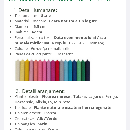
1. Detalii lumanare:
Tip Lumanare -
Stalp
Material lumanare -
Ceara naturala
tip fagure
Diametru -
5,5 cm
Inaltime -
42 cm
Personalizabil cu text -
Data evenimentului si / sau
numele mirilor sau a copilului
(25 lei / Lumanare)
Culoare -
Verde
(personalizabil)
Paleta de culori pentru lumanari
:*
2. Detalii aranjament:
Plante folosite -
Floarea miresei, Talaris, Lagurus, Feriga,
Hortensie, Glixia, In, Miniroze
Tip floare -
Plante naturale uscate si flori criogenate
Tip aranjament -
Frontal
Cromatica* -
Alb / Verde
Tip panglica -
Satin
Culoare panglica* -
Crem