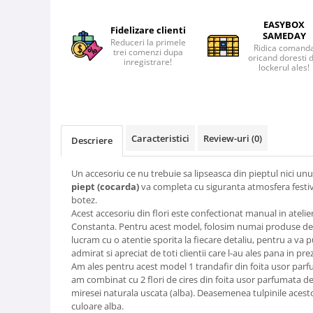
EASYBOX
Fidelizare clienti
SAMEDAY
Reduceri la primele
Ridica comand
trei comenzi dupa
oricand doresti 
inregistrare!
lockerul ales!
Caracteristici
Review-uri
(0)
Descriere
Un accesoriu ce nu trebuie sa lipseasca din pieptul nici un
piept (cocarda)
va completa cu siguranta atmosfera festiva
botez.
Acest accesoriu din flori este confectionat manual in atelie
Constanta. Pentru acest model, folosim numai produse de c
lucram cu o atentie sporita la fiecare detaliu, pentru a va 
admirat si apreciat de toti clientii care l-au ales pana in pre
Am ales pentru acest model 1 trandafir din foita usor parf
am combinat cu 2 flori de cires din foita usor parfumata de 
miresei naturala uscata (alba). Deasemenea tulpinile acesto
culoare alba.