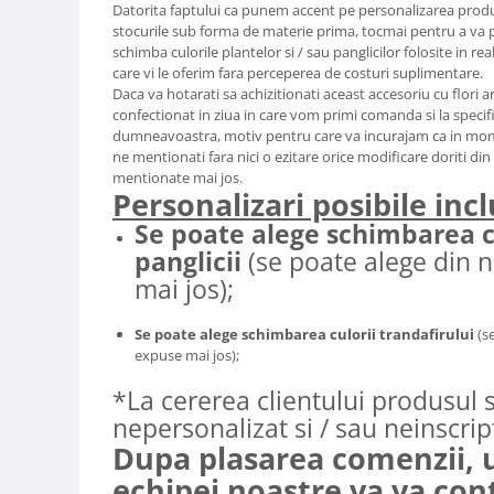
Datorita faptului ca punem accent pe personalizarea produ
stocurile sub forma de materie prima, tocmai pentru a va pu
schimba culorile plantelor si / sau panglicilor folosite in r
care vi le oferim fara perceperea de costuri suplimentare.
Daca va hotarati sa achizitionati aceast accesoriu cu flori ar
confectionat in ziua in care vom primi comanda si la specific
dumneavoastra, motiv pentru care va incurajam ca in momen
ne mentionati fara nici o ezitare orice modificare doriti din 
mentionate mai jos.
Personalizari posibile incl
Se poate alege schimbarea c
panglicii
(se poate alege din 
mai jos);
Se poate alege schimbarea culorii trandafirului
(s
expuse mai jos);
*La cererea clientului produsul s
nepersonalizat si / sau neinscrip
Dupa plasarea comenzii,
echipei noastre va va con