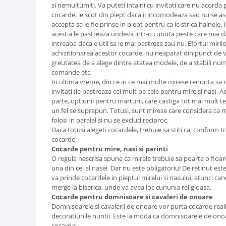
si nemultumiti. Va puteti intalni cu invitati care nu acord
cocarde, le scot din piept daca ii incomodeaza sau nu se as
accepta sa le fie prinse in piept pentru ca le strica hainele. 
acestia le pastreaza undeva intr-o cutiuta peste care mai d
intreaba daca e util sa le mai pastreze sau nu. Efortul miri
achizitionarea acestor cocarde, nu neaparat din punct de ve
greutatea de a alege dintre atatea modele, de a stabili num
comande etc.
In ultima vreme, din ce in ce mai multe mirese renunta sa
invitati (le pastreaza cel mult pe cele pentru mire si nas). 
parte, optiunii pentru marturii, care castiga tot mai mult ter
un fel se suprapun. Totusi, sunt mirese care considera ca ma
folosi in paralel si nu se exclud reciproc.
Daca totusi alegeti cocardele, trebuie sa stiti ca, conform tr
cocarde:
Cocarde pentru mire, nasi si parinti
O regula nescrisa spune ca mirele trebuie sa poarte o floar
una din cel al nasei. Dar nu este obligatoriu! De retinut est
va prinde cocardele in pieptul mirelui si nasului, atunci can
merge la biserica, unde va avea loc cununia religioasa.
Cocarde pentru domnisoare si cavaleri de onoare
Domnisoarele si cavalerii de onoare vor purta cocarde realiz
decoratiunile nuntii. Este la moda ca domnisoarele de onoa
cocarda!