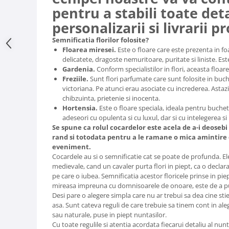
pentru a stabili toate det
personalizarii si livrarii p
Semnificatia florilor folosite?
Floarea miresei.
Este o floare care este prezenta in f
delicatete, dragoste nemuritoare, puritate si liniste. E
Gardenia.
Conform specialistilor in flori, aceasta floar
Freziile.
Sunt flori parfumate care sunt folosite in buc
victoriana. Pe atunci erau asociate cu increderea. Astazi
chibzuinta, prietenie si inocenta.
Hortensia.
Este o floare speciala, ideala pentru buchet
adeseori cu opulenta si cu luxul, dar si cu intelegerea si
Se spune ca rolul cocardelor este acela de a-i deoseb
rand si totodata pentru a le ramane o mica amintire c
eveniment.
Cocardele au si o semnificatie cat se poate de profunda. El
medievale, cand un cavaler purta flori in piept, ca o decla
pe care o iubea. Semnificatia acestor floricele prinse in piep
mireasa impreuna cu domnisoarele de onoare, este de a pur
Desi pare o alegere simpla care nu ar trebui sa dea cine stie
asa. Sunt cateva reguli de care trebuie sa tinem cont in alege
sau naturale, puse in piept nuntasilor.
Cu toate regulile si atentia acordata fiecarui detaliu al nunt