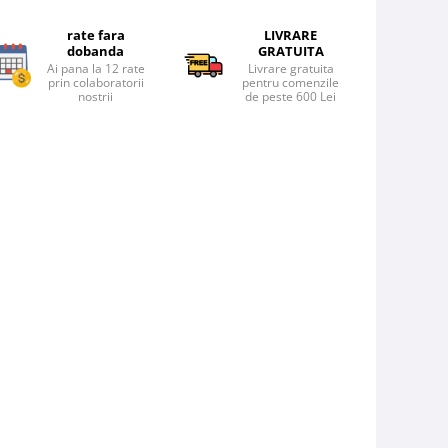
rate fara
LIVRARE
dobanda
GRATUITA
Ai pana la 12 rate
Livrare gratuita
prin colaboratorii
pentru comenzile
nostrii
de peste 600 Lei