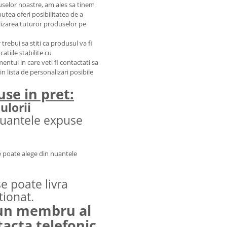
selor noastre, am ales sa tinem
tea oferi posibilitatea de a
ealizarea tuturor produselor pe
 trebui sa stiti ca produsul va fi
atiile stabilite cu
tul in care veti fi contactati sa
in lista de personalizari posibile
use in pret:
ulorii
nuantele expuse
e poate alege din nuantele
e poate livra
tionat.
 un membru al
tacta telefonic