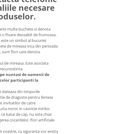
aliile necesare
roduselor.
oarte multe buchete si denota
ste o floare deosebit de frumoasa.
e este un simbol al bucuriei.
hete de mireasa inca din perioada
, sunt flori care denota
ul de mireasa. Este asociata
 recunostinta.
i pe nuntasi de oamenii de
elor participanti la
e dateaza din timpurile
ratie de dragoste pentru femeia
t invitatilor de catre
ta noroc in casnicie mirilor.
 ce batai de cap, nu este chiar
rea cocardelor, flori artificiale
ii voastre, cu siguranta vor exista