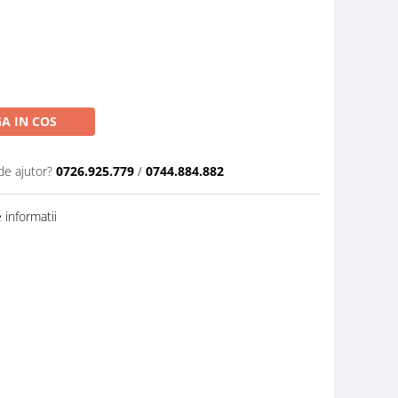
A IN COS
de ajutor?
0726.925.779
/
0744.884.882
informatii