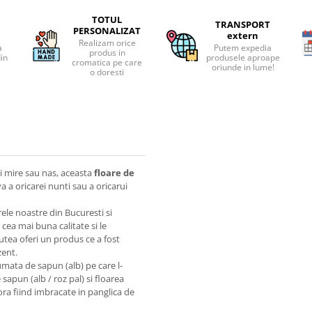
TOTUL
TRANSPORT
PERSONALIZAT
extern
Realizam orice
a
Putem expedia
produs in
din
produsele aproape
cromatica pe care
oriunde in lume!
o doresti
ui mire sau nas, aceasta
floare de
 a oricarei nunti sau a oricarui
rele noastre din Bucuresti si
ea mai buna calitate si le
putea oferi un produs ce a fost
zent.
umata de sapun (alb) pe care l-
sapun (alb / roz pal) si floarea
ra fiind imbracate in panglica de