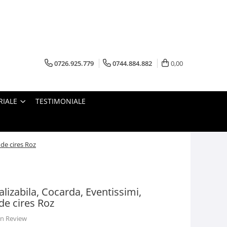
0726.925.779
0744.884.882
0,00
RIALE
TESTIMONIALE
 de cires Roz
lizabila, Cocarda, Eventissimi,
 de cires Roz
 un Review