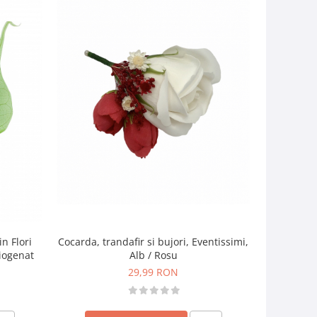
n Flori
Floare
Cocarda, trandafir si bujori, Eventissimi,
riogenat
Cocarda, M
Alb / Rosu
nat
29,99 RON