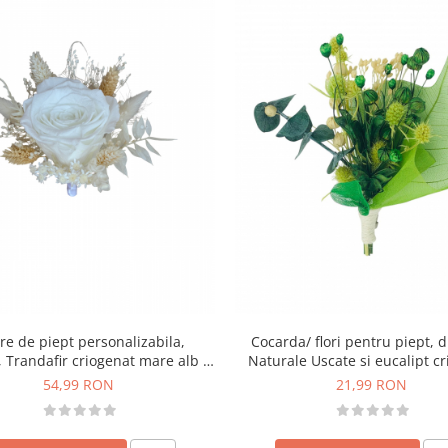
re de piept personalizabila,
Cocarda/ flori pentru piept, di
 Trandafir criogenat mare alb si
Naturale Uscate si eucalipt c
Plante naturale uscate
54,99 RON
21,99 RON