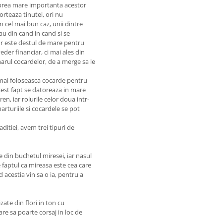
a prea mare importanta acestor
orteaza tinutei, ori nu
In cel mai bun caz, unii dintre
au din cand in cand si se
lor este destul de mare pentru
der financiar, ci mai ales din
arul cocardelor, de a merge sa le
 mai foloseasca cocarde pentru
Acest fapt se datoreaza in mare
en, iar rolurile celor doua intr-
rturiile si cocardele se pot
aditiei, avem trei tipuri de
e din buchetul miresei, iar nasul
e faptul ca mireasa este cea care
d acestia vin sa o ia, pentru a
ate din flori in ton cu
re sa poarte corsaj in loc de