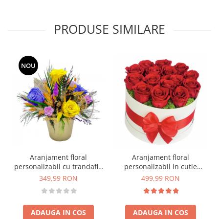
PRODUSE SIMILARE
NOU
Aranjament floral
Aranjament floral
personalizabil cu trandafiri
personalizabil in cutie
si plante naturale
cadou, Eventissimi,
349,99 RON
499,99 RON
criogenate si stabilizate
Trandafiri Naturali
Criogenati, Licheni naturali
stabilizati, Rosu/Alb
ADAUGA IN COS
ADAUGA IN COS