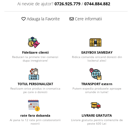
Ai nevoie de ajutor?
0726.925.779
/
0744.884.882
Adauga la Favorite
Cere informatii
Fidelizare clienti
EASYBOX SAMEDAY
Reduceri la primele trei comenzi
Ridica comanda oricand doresti din
dupa inregistrare!
lockerul ales!
TOTUL PERSONALIZAT
TRANSPORT extern
Realizam orice produs in cromatica
Putem expedia produsele aproape
pe care o doresti
oriunde in lume!
rate fara dobanda
LIVRARE GRATUITA
Ai pana la 12 rate prin colaboratorii
Livrare gratuita pentru comenzile de
nostrii
peste 600 Lei