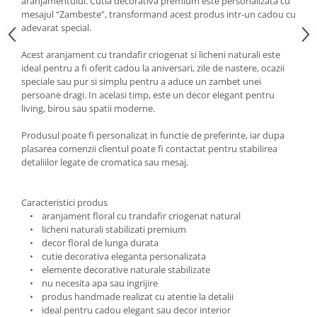
aranjamentului. Cutia decorativa premium este personalizata cu
mesajul “Zambeste”, transformand acest produs intr-un cadou cu
adevarat special.
Acest aranjament cu trandafir criogenat si licheni naturali este
ideal pentru a fi oferit cadou la aniversari, zile de nastere, ocazii
speciale sau pur si simplu pentru a aduce un zambet unei
persoane dragi. In acelasi timp, este un decor elegant pentru
living, birou sau spatii moderne.
Produsul poate fi personalizat in functie de preferinte, iar dupa
plasarea comenzii clientul poate fi contactat pentru stabilirea
detaliilor legate de cromatica sau mesaj.
Caracteristici produs
• aranjament floral cu trandafir criogenat natural
• licheni naturali stabilizati premium
• decor floral de lunga durata
• cutie decorativa eleganta personalizata
• elemente decorative naturale stabilizate
• nu necesita apa sau ingrijire
• produs handmade realizat cu atentie la detalii
• ideal pentru cadou elegant sau decor interior