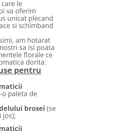
 care le
oi va oferim
us unicat plecand
lace si schimband
ssimi, am hotarat
nostri sa isi poata
entele florale ce
romatica dorita.
luse pentru
maticii
r-o paleta de
delului brosei
(se
 jos);
maticii