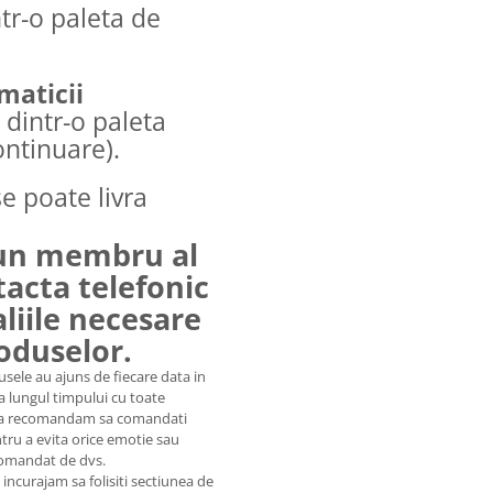
ntr-o paleta de
maticii
 dintr-o paleta
ontinuare).
e poate livra
 un membru al
tacta telefonic
aliile necesare
roduselor.
usele au ajuns de fiecare data in
a lungul timpului cu toate
oi, va recomandam sa comandati
tru a evita orice emotie sau
comandat de dvs.
 incurajam sa folisiti sectiunea de