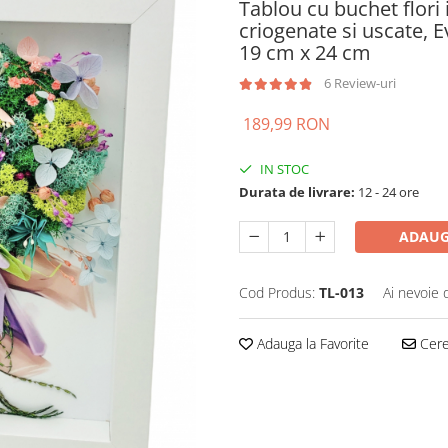
Tablou cu buchet flori 
criogenate si uscate, E
19 cm x 24 cm
6 Review-uri
189,99 RON
IN STOC
Durata de livrare:
12 - 24 ore
ADAUG
Cod Produs:
TL-013
Ai nevoie 
Adauga la Favorite
Cere 