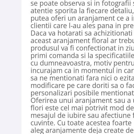
se poate observa si in fotografii 
atentie sporita la fiecare detaliu
putea oferi un aranjament ce a i
clientii care l-au ales pana in pr
Daca va hotarati sa achizitionati
aceast aranjament floral ar trebui
produsul va fi confectionat in zi
primi comanda si la specificatiile
cu dumneavoastra, motiv pentru
incurajam ca in momentul in care 
sa ne mentionati fara nici o ezit
modificare pe care doriti sa o fa
personalizari posibile mentionat
Oferirea unui aranjament sau a
flori este cel mai potrivit mod d
mesajul de iubire sau afectiune f
cuvinte. Cu toate acestea foart
aleg aranjamente deja create de f