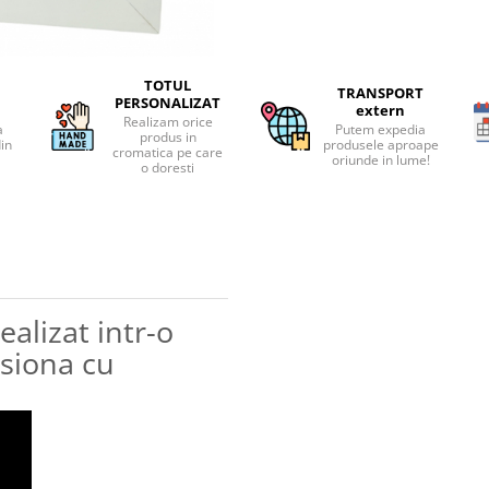
TOTUL
TRANSPORT
PERSONALIZAT
extern
Realizam orice
a
Putem expedia
produs in
din
produsele aproape
cromatica pe care
oriunde in lume!
o doresti
realizat intr-o
esiona cu