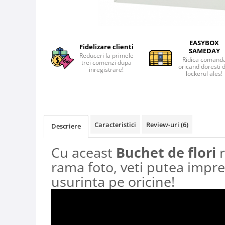
EASYBOX
Fidelizare clienti
SAMEDAY
Reduceri la primele
Ridica comand
trei comenzi dupa
oricand doresti 
inregistrare!
lockerul ales!
Caracteristici
Review-uri
(6)
Descriere
Cu aceast
Buchet de flori
rama foto, veti putea impr
usurinta pe oricine!