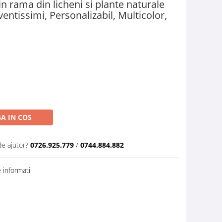
in rama din licheni si plante naturale
ventissimi, Personalizabil, Multicolor,
A IN COS
de ajutor?
0726.925.779
/
0744.884.882
informatii