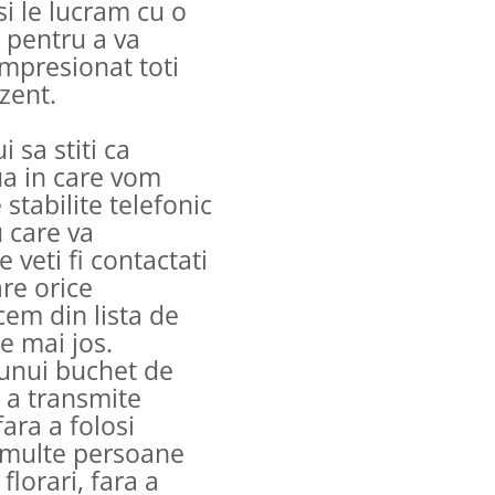
si le lucram cu o
, pentru a va
mpresionat toti
ezent.
 sa stiti ca
ua in care vom
 stabilite telefonic
 care va
veti fi contactati
are orice
cem din lista de
e mai jos.
 unui buchet de
e a transmite
ara a folosi
e multe persoane
lorari, fara a