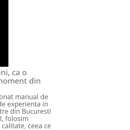
ni, ca o
 moment din
ionat manual de
de experienta in
tre din Bucuresti
l, folosim
alitate, ceea ce