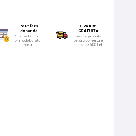
rate fara
LIVRARE
dobanda
GRATUITA
Ai pana la 12 rate
Livrare gratuita
prin colaboratorii
pentru comenzile
nostrii
de peste 600 Lei