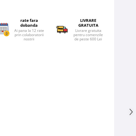
rate fara
LIVRARE
dobanda
GRATUITA
Ai pana la 12 rate
Livrare gratuita
prin colaboratorii
pentru comenzile
nostrii
de peste 600 Lei