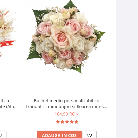
il cu
Buchet mediu personalizabil cu
Buchet mic
ate (Alb,
trandafiri, mini bujori si floarea miresei
si f
(Alb, Roz)
164,99 RON
ADAUGA IN COS
AD