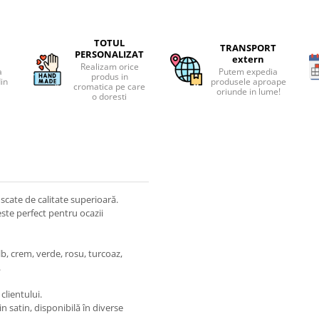
TOTUL
TRANSPORT
PERSONALIZAT
extern
Realizam orice
a
Putem expedia
produs in
din
produsele aproape
cromatica pe care
oriunde in lume!
o doresti
uscate de calitate superioară.
este perfect pentru ocazii
, crem, verde, rosu, turcoaz,
.
clientului.
 satin, disponibilă în diverse