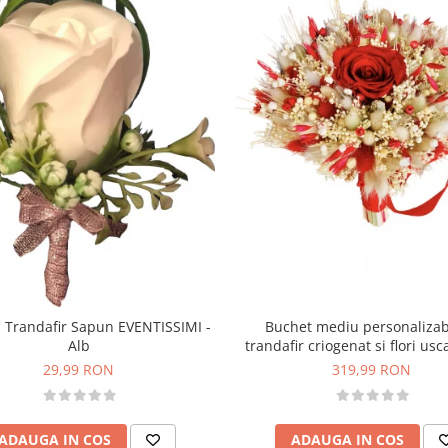
Buchet mediu personalizab
 Trandafir Sapun EVENTISSIMI -
trandafir criogenat si flori usc
Alb
Rosu)
319,99 RON
29,99 RON
ADAUGA IN COS
ADAUGA IN COS