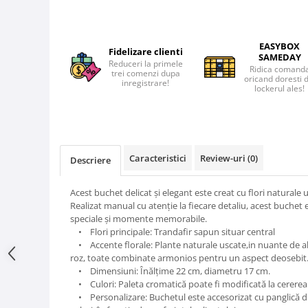
EASYBOX
Fidelizare clienti
SAMEDAY
Reduceri la primele
Ridica comand
trei comenzi dupa
oricand doresti 
inregistrare!
lockerul ales!
Caracteristici
Review-uri
(0)
Descriere
Acest buchet delicat și elegant este creat cu flori naturale 
Realizat manual cu atenție la fiecare detaliu, acest buchet 
speciale și momente memorabile.
• Flori principale: Trandafir sapun situar central
• Accente florale: Plante naturale uscate,in nuante de alb
roz, toate combinate armonios pentru un aspect deosebit
• Dimensiuni: Înălțime 22 cm, diametru 17 cm.
• Culori: Paleta cromatică poate fi modificată la cererea 
• Personalizare: Buchetul este accesorizat cu panglică din