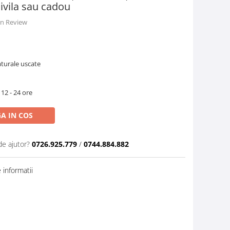
ivila sau cadou
 un Review
aturale uscate
 12 - 24 ore
A IN COS
de ajutor?
0726.925.779
/
0744.884.882
informatii