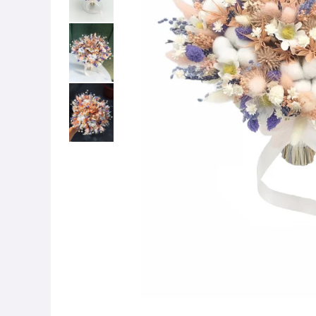
Efecte speciale
Licheni stabilizati
Pomisori cu licheni
Aranjamente florale cu flori din
Biserica
Felicitari
matase
Tablouri cu licheni
Decor cristelnita
Ziua Mamei
Accesorii nunta
Ceasuri cu licheni
Porumbei
Buchete de flori
Coronite din flori
Aranjamente cu licheni
Alte decoratiuni
Aranjamente florale
Cocarde
Ursuleti din trandafiri
Arcade cu flori
Licheni stabilizati
Corsaje
Felicitari
Covoare festive
Felicitari
Marturii
Cosuri cadou
Stalpisori decorativi
Paste
Acasa
Felicitari
Panouri florale
Halloween
Arcade cu flori
Craciun
Bancute cu flori
Coronite de craciun
Stalpisori decorativi
Globuri de craciun
Covoare festive
Decoratiuni de craciun
Efecte speciale
Felicitari
Alte accesorii acasa