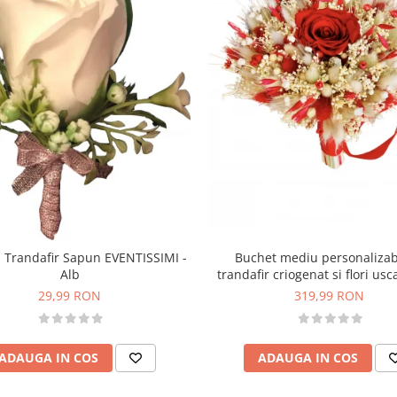
Buchet mediu personalizab
 Trandafir Sapun EVENTISSIMI -
trandafir criogenat si flori usc
Alb
Rosu)
319,99 RON
29,99 RON
ADAUGA IN COS
ADAUGA IN COS