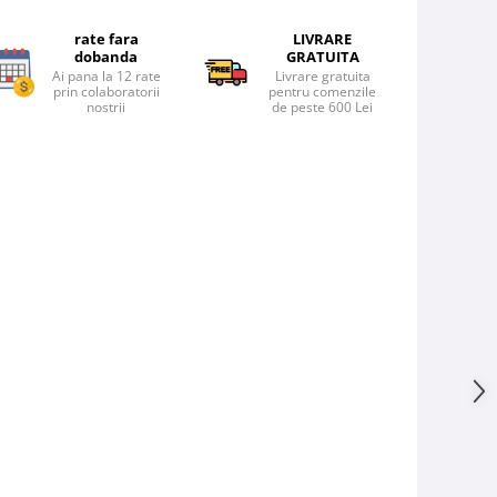
rate fara
LIVRARE
dobanda
GRATUITA
Ai pana la 12 rate
Livrare gratuita
prin colaboratorii
pentru comenzile
nostrii
de peste 600 Lei