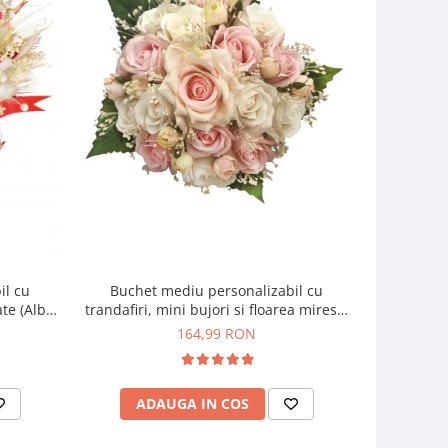
il cu
Buchet mediu personalizabil cu
Buchet mic
ate (Alb,
trandafiri, mini bujori si floarea miresei
si f
(Alb, Roz)
164,99 RON
ADAUGA IN COS
AD