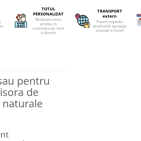
TOTUL
TRANSPORT
PERSONALIZAT
extern
Realizam orice
a
Putem expedia
produs in
din
produsele aproape
cromatica pe care
oriunde in lume!
o doresti
 sau pentru
isora de
e naturale
unt