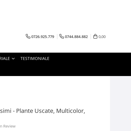
0726.925.779
0744.884.882
0,00
RIALE
TESTIMONIALE
simi - Plante Uscate, Multicolor,
 un Review