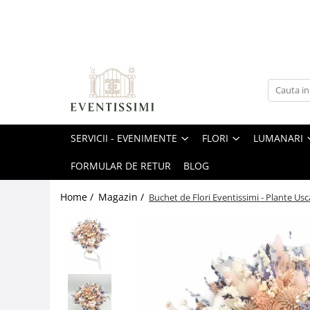
Servicii - Evenimente
Flori
Lumanari
Licheni stabilizati
Sarbatori
Cadouri
Materiale
Oferte - Pachete
Buchete de flori
Lumanari cununie
Pomisori cu licheni
Sf. Valentin
Buchete de flori
Blank-uri / Suporti
Oferte nunta
Buchete Mireasa
Lumanari cu flori de sapun
Tablouri cu licheni
Buchete de flori
Buchete cu flori din foita de sapun
3D
Oferte botez
Buchete Nasa
Lumanari cu plante uscate
Aranjamente florale
Buchete cu plante uscate
Ceasuri cu licheni
Oferte aniversare
Buchete Cadou
Lumanari cu flori criogenate
Licheni stabilizati
Buchete cu flori criogenate
SERVICII - EVENIMENTE
FLORI
LUMANARI
Aranjamente cu licheni
Salon
Buchete cu flori criogenate
Lumanari cu flori din matase
Felicitari
Buchete cu flori din matase
FORMULAR DE RETUR
BLOG
Buchete cu plante uscate
Lumanari tip fagure colorate
Dragobete
Aranjamente florale
Decor prezidiu
Buchete cu flori din foita de sapun
Decor mese invitati
Lumanari botez
Buchete de flori
Aranjamente cu flori din foita de
Home /
Magazin /
Buchet de Flori Eventissimi - Plante U
sapun
Buchete cu flori din matase
Arcade cu flori
Aranjamente florale
Lumanari cu personaje din plus
Aranjamente florale cu plante
Aranjamente florale
Panouri florale
Licheni stabilizati
Lumanari cu aranjament floral
uscate
Bancute cu flori
Aranjamente cu flori din foita de
Felicitari
Lumanari decorative
Aranjamente cu flori criogenate
sapun
Covoare festive
Ziua Femeii
Aranjamente florale cu flori din
Aranjamente cu flori criogenate
Alte accesorii salon
Buchete de flori
matase
Aranjamente florale cu plante
Foto & Video
Aranjamente florale
Licheni stabilizati
uscate