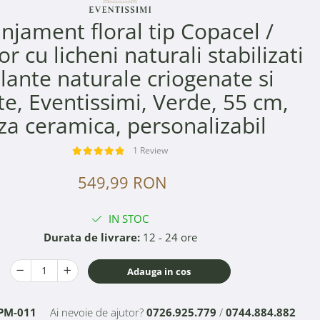
njament floral tip Copacel /
r cu licheni naturali stabilizati
plante naturale criogenate si
te, Eventissimi, Verde, 55 cm,
za ceramica, personalizabil
1 Review
549,99 RON
IN STOC
Durata de livrare:
12 - 24 ore
Adauga in cos
PM-011
Ai nevoie de ajutor?
0726.925.779
/
0744.884.882