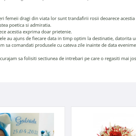
feri femeii dragi din viata lor sunt trandafirii rosii deoarece aces
tea poetica si admiratia.
arece acestia exprima doar prietenie.
le au ajuns de fiecare data in timp optim la destinatie, datorita 
ndam sa comandati produsele cu cateva zile inainte de data evenim
 incurajam sa folisiti sectiunea de intrebari pe care o regasiti mai