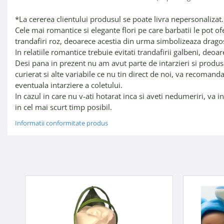
*La cererea clientului produsul se poate livra nepersonalizat.
Cele mai romantice si elegante flori pe care barbatii le pot o
trandafiri roz, deoarece acestia din urma simbolizeaza dragos
In relatiile romantice trebuie evitati trandafirii galbeni, deo
Desi pana in prezent nu am avut parte de intarzieri si produse
curierat si alte variabile ce nu tin direct de noi, va recoma
eventuala intarziere a coletului.
In cazul in care nu v-ati hotarat inca si aveti nedumeriri, va
in cel mai scurt timp posibil.
Informatii conformitate produs