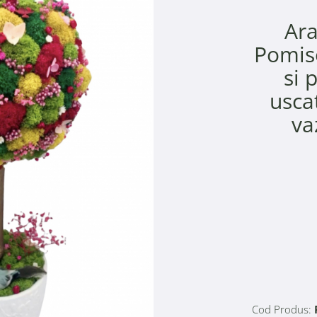
Ara
Pomiso
si 
usca
va
Cod Produs: