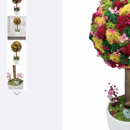
Licheni stabilizati
Biserica
uscate
Felicitari
Aranjamente florale cu flori
Pomisori cu licheni
Decor cristelnita
Ziua Mamei
din matase
Tablouri cu licheni
Porumbei
Buchete de flori
Accesorii nunta
Ceasuri cu licheni
Alte decoratiuni
Aranjamente florale
Coronite din flori
Aranjamente cu licheni
Arcade cu flori
Licheni stabilizati
Cocarde
Ursuleti din trandafiri
Covoare festive
Felicitari
Corsaje
Stalpisori decorativi
Felicitari
Paste
Marturii
Acasa
Cosuri cadou
Felicitari
Panouri florale
Halloween
Arcade cu flori
Craciun
Bancute cu flori
Coronite de craciun
Stalpisori decorativi
Globuri de craciun
Covoare festive
Decoratiuni de craciun
Efecte speciale
Felicitari
Alte accesorii acasa