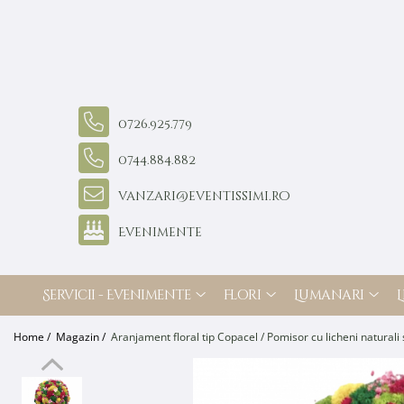
Servicii - Evenimente
Flori
Lumanari
Licheni stabilizati
Sarbatori
Cadouri
Materiale
Oferte - Pachete
Buchete de flori
Lumanari cununie
Pomisori cu licheni
Sf. Valentin
Buchete de flori
Blank-uri / Suporti
0726.925.779
Oferte nunta
Buchete Mireasa
Lumanari cu flori de sapun
Tablouri cu licheni
Buchete de flori
Buchete cu flori din foita de
3D
sapun
Oferte botez
Buchete Nasa
Lumanari cu plante uscate
Aranjamente florale
Ceasuri cu licheni
0744.884.882
Buchete cu plante uscate
Oferte aniversare
Buchete Cadou
Lumanari cu flori criogenate
Licheni stabilizati
Aranjamente cu licheni
Buchete cu flori criogenate
Salon
Buchete cu flori criogenate
Lumanari cu flori din matase
Felicitari
vanzari@eventissimi.ro
Buchete cu flori din matase
Buchete cu plante uscate
Lumanari tip fagure
Dragobete
Decor prezidiu
Aranjamente florale
colorate
Evenimente
Buchete cu flori din foita de
Decor mese invitati
Buchete de flori
sapun
Aranjamente cu flori din foita
Lumanari botez
Arcade cu flori
Aranjamente florale
Buchete cu flori din matase
de sapun
Panouri florale
Licheni stabilizati
Lumanari cu personaje din plus
Aranjamente florale
Aranjamente florale cu plante
Servicii - Evenimente
Flori
Lumanari
L
Bancute cu flori
Felicitari
Lumanari cu aranjament floral
uscate
Aranjamente cu flori din foita
Covoare festive
Ziua Femeii
Lumanari decorative
Aranjamente cu flori
de sapun
Home /
Magazin /
Aranjament floral tip Copacel / Pomisor cu licheni naturali 
Alte accesorii salon
criogenate
Buchete de flori
Aranjamente cu flori
Foto & Video
Aranjamente florale cu flori
criogenate
Aranjamente florale
din matase
Efecte speciale
Aranjamente florale cu plante
Licheni stabilizati