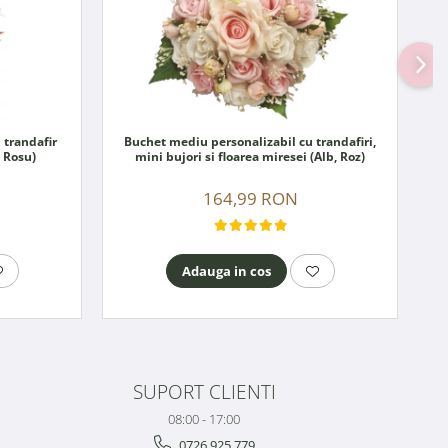
 trandafir
Buchet mediu personalizabil cu trandafiri,
, Rosu)
mini bujori si floarea miresei (Alb, Roz)
164,99 RON
Adauga in cos
SUPORT CLIENTI
08:00 - 17:00
0726.925.779