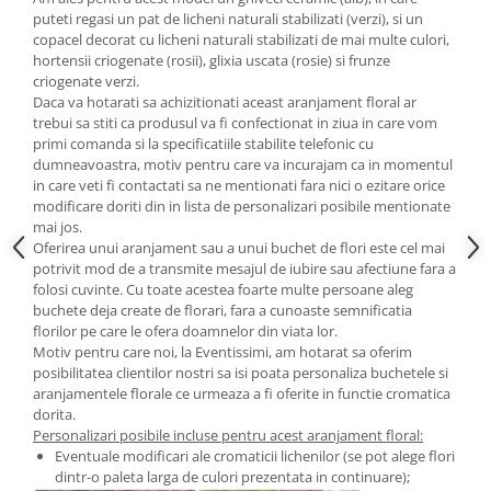
puteti regasi un pat de licheni naturali stabilizati (verzi), si un
copacel decorat cu licheni naturali stabilizati de mai multe culori,
hortensii criogenate (rosii), glixia uscata (rosie) si frunze
criogenate verzi.
Daca va hotarati sa achizitionati aceast aranjament floral ar
trebui sa stiti ca produsul va fi confectionat in ziua in care vom
primi comanda si la specificatiile stabilite telefonic cu
dumneavoastra, motiv pentru care va incurajam ca in momentul
in care veti fi contactati sa ne mentionati fara nici o ezitare orice
modificare doriti din in lista de personalizari posibile mentionate
mai jos.
Oferirea unui aranjament sau a unui buchet de flori este cel mai
potrivit mod de a transmite mesajul de iubire sau afectiune fara a
folosi cuvinte. Cu toate acestea foarte multe persoane aleg
buchete deja create de florari, fara a cunoaste semnificatia
florilor pe care le ofera doamnelor din viata lor.
Motiv pentru care noi, la Eventissimi, am hotarat sa oferim
posibilitatea clientilor nostri sa isi poata personaliza buchetele si
aranjamentele florale ce urmeaza a fi oferite in functie cromatica
dorita.
Personalizari posibile incluse pentru acest aranjament floral:
Eventuale modificari ale cromaticii lichenilor (se pot alege flori
dintr-o paleta larga de culori prezentata in continuare);