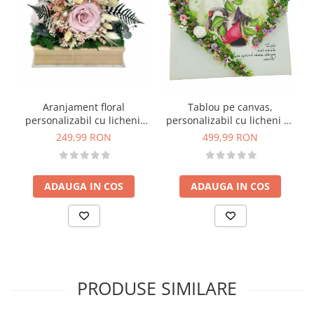
Aranjament floral
Tablou pe canvas,
personalizabil cu licheni,
personalizabil cu licheni 40
trandafir si plante naturale
cm x 40 cm cu hortensii si
249,99 RON
499,99 RON
criogenate si stabilizate in
trandafiri criogenati si
carte (Multicolor)
plante naturale uscate
(Multicolor)
ADAUGA IN COS
ADAUGA IN COS
PRODUSE SIMILARE