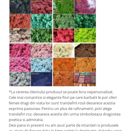
*La cererea clientului produsul se poate livra nepersonalizat.
Cele mai romantice si elegante flori pe care barbatii le pot oferi
femeii dragi din viata lor sunt trandafirii rosii deoarece acestia
exprima pasiunea. Pentru un plus de rafinament, poti alege
trandafiri roz, deoarece acestia din urma simbolizeaza dragostea
poetica si admiratia.
Desi pana in prezent nu am avut parte de intarzieri si produsele
au ajuns de fiecare data in timp optim la destinatie, datorita unor