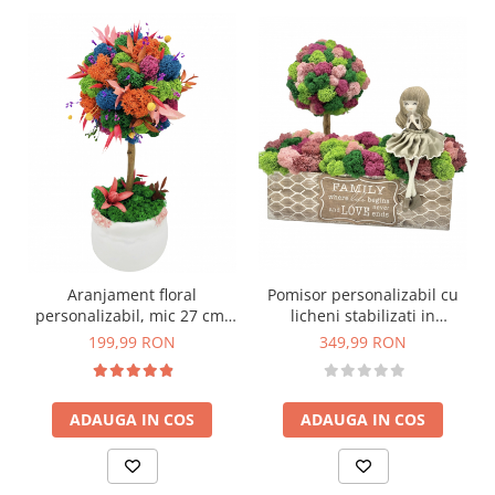
Pomisor personalizabil cu
Aranjament floral
licheni stabilizati in
personalizabil, mic 27 cm,
jardiniera (Multicolor)
tip copacel / pomisor cu
349,99 RON
199,99 RON
licheni naturali stabilizati si
plante naturale criogenate
si uscate in vas ceramic
ADAUGA IN COS
ADAUGA IN COS
(Multicolor)