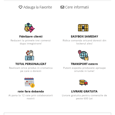
Adauga la Favorite
Cere informatii
Fidelizare clienti
EASYBOX SAMEDAY
Reduceri la primele trei comenzi
Ridica comanda oricand doresti din
dupa inregistrare!
lockerul ales!
TOTUL PERSONALIZAT
TRANSPORT extern
Realizam orice produs in cromatica
Putem expedia produsele aproape
pe care o doresti
oriunde in lume!
rate fara dobanda
LIVRARE GRATUITA
Ai pana la 12 rate prin colaboratorii
Livrare gratuita pentru comenzile de
nostrii
peste 600 Lei