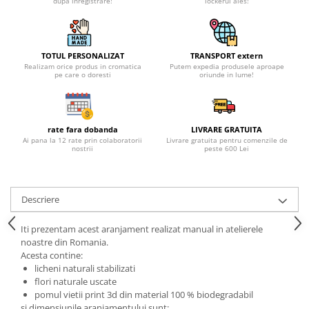
dupa inregistrare!
lockerul ales!
TOTUL PERSONALIZAT
TRANSPORT extern
Realizam orice produs in cromatica
Putem expedia produsele aproape
pe care o doresti
oriunde in lume!
rate fara dobanda
LIVRARE GRATUITA
Ai pana la 12 rate prin colaboratorii
Livrare gratuita pentru comenzile de
nostrii
peste 600 Lei
Descriere
Iti prezentam acest aranjament realizat manual in atelierele
noastre din Romania.
Acesta contine:
licheni naturali stabilizati
flori naturale uscate
pomul vietii print 3d din material 100 % biodegradabil
si dimensiunile aranjamentului sunt: