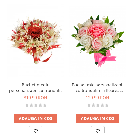
Buchet mic personalizabil
Buchet mediu
cu trandafiri si floarea
personalizabil cu trandafir
miresei (Roz, Alb)
criogenat si flori uscate
129,99 RON
319,99 RON
(Alb, Rosu)
ADAUGA IN COS
ADAUGA IN COS