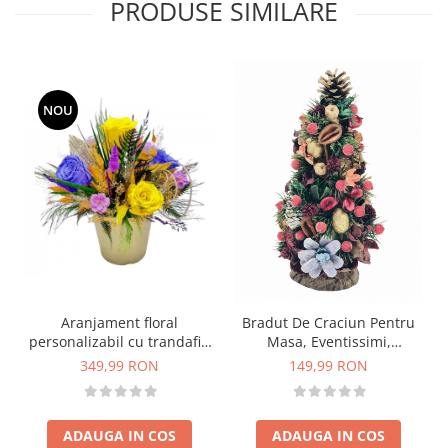
PRODUSE SIMILARE
NOU
Aranjament floral
Bradut De Craciun Pentru
personalizabil cu trandafiri
Masa, Eventissimi,
si plante naturale
Potpourri Multicolor
349,99 RON
149,99 RON
criogenate si stabilizate
ADAUGA IN COS
ADAUGA IN COS