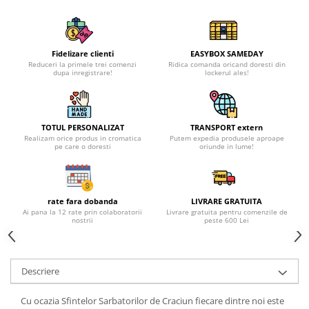
Fidelizare clienti
EASYBOX SAMEDAY
Reduceri la primele trei comenzi
Ridica comanda oricand doresti din
dupa inregistrare!
lockerul ales!
TOTUL PERSONALIZAT
TRANSPORT extern
Realizam orice produs in cromatica
Putem expedia produsele aproape
pe care o doresti
oriunde in lume!
rate fara dobanda
LIVRARE GRATUITA
Ai pana la 12 rate prin colaboratorii
Livrare gratuita pentru comenzile de
nostrii
peste 600 Lei
Descriere
Cu ocazia Sfintelor Sarbatorilor de Craciun fiecare dintre noi este