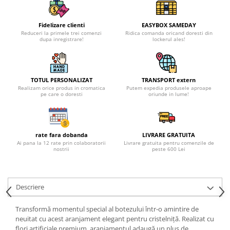
Fidelizare clienti
EASYBOX SAMEDAY
Reduceri la primele trei comenzi
Ridica comanda oricand doresti din
dupa inregistrare!
lockerul ales!
TOTUL PERSONALIZAT
TRANSPORT extern
Realizam orice produs in cromatica
Putem expedia produsele aproape
pe care o doresti
oriunde in lume!
rate fara dobanda
LIVRARE GRATUITA
Ai pana la 12 rate prin colaboratorii
Livrare gratuita pentru comenzile de
nostrii
peste 600 Lei
Descriere
Transformă momentul special al botezului într-o amintire de
neuitat cu acest aranjament elegant pentru cristelniță. Realizat cu
flori artificiale premium, aranjamentul adaugă un plus de