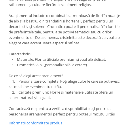
rafinament și culoare fiecărui eveniment religios.
Aranjamentul include o combinație armonioasă de flori în nuanțe
de alb și albastru, din trandafiri si hortensii, perfect pentru un
decor festiv și solemn. Cromatica poate fi personalizată în funcție
de preferințele tale, pentru a se potrivi tematicii sau culorilor
evenimentului. De asemenea, cristelnița este decorată cu voal alb
elegant care accentuează aspectul rafinat.
Caracteristici:
• Materiale: Flori artificiale premium și voal alb delicat.
• Cromatică: Alb- (personalizabilă la cerere).
De ce să alegi acest aranjament?
1. Personalizare completă: Poți alege culorile care se potrivesc
cel mai bine evenimentului tău.
2. Calitate premium: Florile și materialele utilizate oferă un
aspect natural și elegant.
Contactează-ne pentru a verifica disponibilitatea și pentru a
personaliza aranjamentul perfect pentru botezul micuțului tău
Informatii conformitate produs