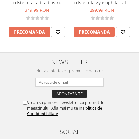
cristelnita gypsophila , alb-
cristelnita, alb-albastru
verde pentru Botez baiat
pentru Botez baiat –
299,99 RON
349,99 RON
sau fata – Eleganță
Eleganță Personalizată
Personalizată
PRECOMANDA
PRECOMANDA
NEWSLETTER
Nu rata ofertele si promotiile noastre
Vreau sa primesc newsletter cu promotiile
magazinului. Afla mai multe in
Politica de
Confidentialitate
SOCIAL