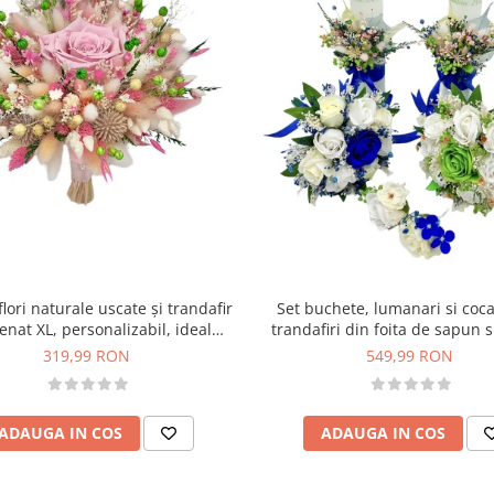
Set buchete, lumanari si coc
lori naturale uscate și trandafir
trandafiri din foita de sapun s
enat XL, personalizabil, ideal
naturale uscate si criogenate
cununie civilă, nuntă, mireasă
549,99 RON
319,99 RON
Albastru
sau cadou, alb-roz
ADAUGA IN COS
ADAUGA IN COS