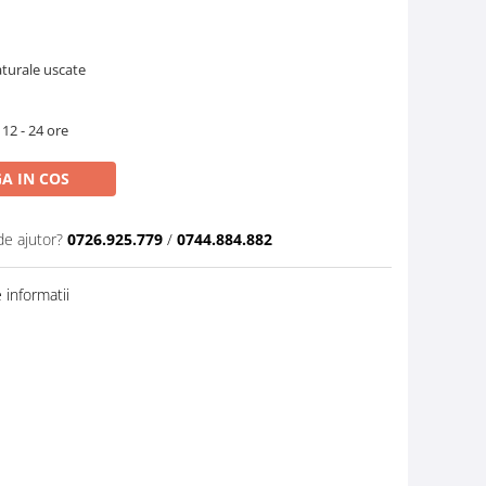
aturale uscate
 12 - 24 ore
A IN COS
de ajutor?
0726.925.779
/
0744.884.882
informatii