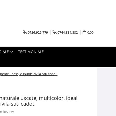
0726.925.779
0744.884.882
0,00
RIALE
TESTIMONIALE
l pentru nasa, cununie civila sau cadou
naturale uscate, multicolor, ideal
ivila sau cadou
 un Review