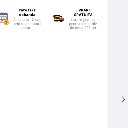
rate fara
LIVRARE
dobanda
GRATUITA
Ai pana la 12 rate
Livrare gratuita
prin colaboratorii
pentru comenzile
nostrii
de peste 600 Lei