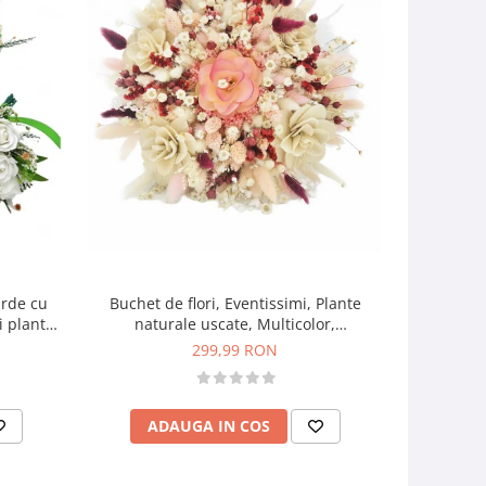
arde cu
Buchet de flori, Eventissimi, Plante
Buchet de
i plante
naturale uscate, Multicolor,
Plan
 - Verde
personalizabil
299,99 RON
ADAUGA IN COS
AD