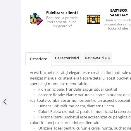
EASYBOX
Fidelizare clienti
SAMEDAY
Reduceri la primele
Ridica comand
trei comenzi dupa
oricand doresti 
inregistrare!
lockerul ales!
Caracteristici
Review-uri
(0)
Descriere
Acest buchet delicat și elegant este creat cu flori naturale 
Realizat manual cu atenție la fiecare detaliu, acest buchet 
speciale și momente memorabile.
• Flori principale: Trandafir sapun situar central
• Accente florale: Plante naturale uscate,in nuante de alb
roz, toate combinate armonios pentru un aspect deosebit
• Dimensiuni: Înălțime 22 cm, diametru 17 cm.
• Culori: Paleta cromatică poate fi modificată la cererea 
• Personalizare: Buchetul este accesorizat cu panglică din
culori, în funcție de preferințele clientului.
• Utilizare: Ideal pentru cununie civilă, nuntă, buchet d