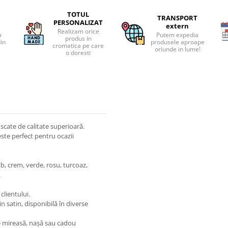
TOTUL
TRANSPORT
PERSONALIZAT
extern
Realizam orice
a
Putem expedia
produs in
din
produsele aproape
cromatica pe care
oriunde in lume!
o doresti
uscate de calitate superioară.
este perfect pentru ocazii
, crem, verde, rosu, turcoaz,
.
clientului.
 satin, disponibilă în diverse
e mireasă, nașă sau cadou