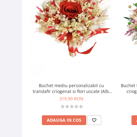
Buchet mediu personalizabil cu
Buchet f
trandafir criogenat si flori uscate (Alb,
criog
Rosu)
pentru 
319,99 RON
ADAUGA IN COS