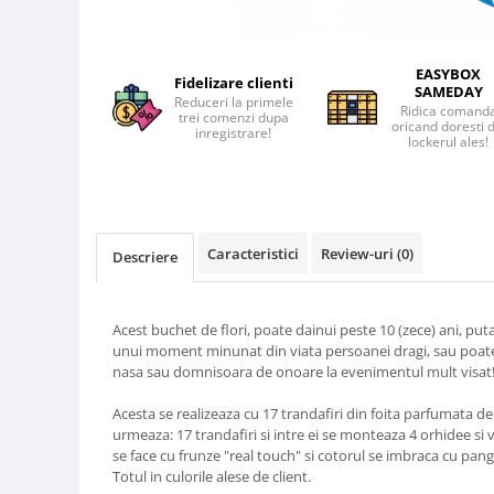
EASYBOX
Fidelizare clienti
SAMEDAY
Reduceri la primele
Ridica comand
trei comenzi dupa
oricand doresti 
inregistrare!
lockerul ales!
Caracteristici
Review-uri
(0)
Descriere
Acest buchet de flori, poate dainui peste 10 (zece) ani, put
unui moment minunat din viata persoanei dragi, sau poate 
nasa sau domnisoara de onoare la evenimentul mult visat
Acesta se realizeaza cu 17 trandafiri din foita parfumata 
urmeaza: 17 trandafiri si intre ei se monteaza 4 orhidee si 
se face cu frunze "real touch" si cotorul se imbraca cu pang
Totul in culorile alese de client.