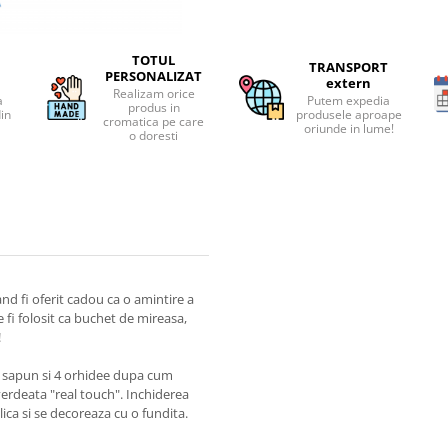
TOTUL
TRANSPORT
PERSONALIZAT
extern
Realizam orice
a
Putem expedia
produs in
din
produsele aproape
cromatica pe care
oriunde in lume!
o doresti
and fi oferit cadou ca o amintire a
fi folosit ca buchet de mireasa,
!
de sapun si 4 orhidee dupa cum
verdeata "real touch". Inchiderea
lica si se decoreaza cu o fundita.