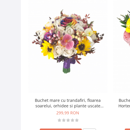
Buchet mare cu trandafiri, floarea
Buchet
soarelui, orhidee si plante uscate
Horten
(multicolor)
299,99 RON