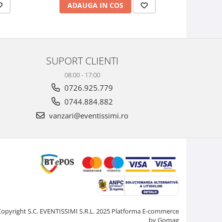
ADAUGA IN COS
AD
SUPORT CLIENTI
08:00 - 17:00
0726.925.779
0744.884.882
vanzari@eventissimi.ro
Copyright S.C. EVENTISSIMI S.R.L. 2025
Platforma E-commerce
by Gomag