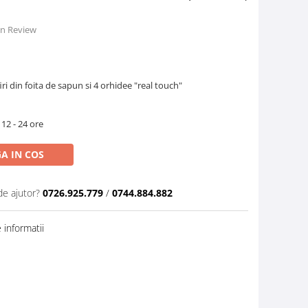
 un Review
ri din foita de sapun si 4 orhidee "real touch"
 12 - 24 ore
A IN COS
de ajutor?
0726.925.779
/
0744.884.882
informatii