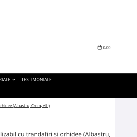
0,00
RIALE
TESTIMONIALE
orhidee (Albastru, Crem, Alb)
abil cu trandafiri si orhidee (Albastru,