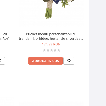
il cu
Buchet
Buchet mediu personalizabil cu
a, Roz)
trandafir
trandafiri, orhidee, hortensie si verdeata
(Albastru, Alb, Verde)
174,99 RON
AD
ADAUGA IN COS