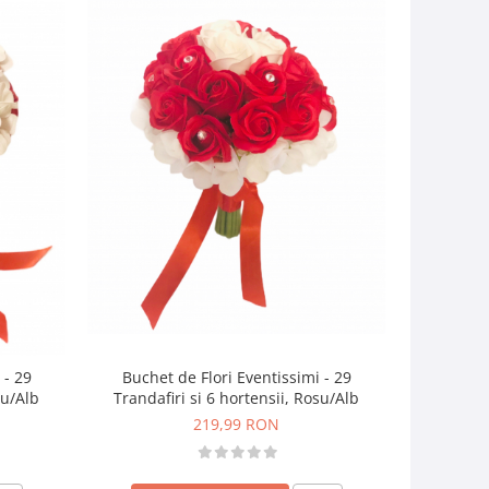
Buchet de Flori Eventissimi - 29
 - 29
Buchet flo
Trandafiri si 6 hortensii, Rosu/Alb
su/Alb
219,99 RON