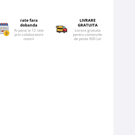
rate fara
LIVRARE
dobanda
GRATUITA
Ai pana la 12 rate
Livrare gratuita
prin colaboratorii
pentru comenzile
nostrii
de peste 600 Lei