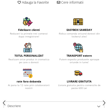
Adauga la Favorite
Cere informatii
Fidelizare clienti
EASYBOX SAMEDAY
Reduceri la primele trei comenzi
Ridica comanda oricand doresti din
dupa inregistrare!
lockerul ales!
TOTUL PERSONALIZAT
TRANSPORT extern
Realizam orice produs in cromatica
Putem expedia produsele aproape
pe care o doresti
oriunde in lume!
rate fara dobanda
LIVRARE GRATUITA
Ai pana la 12 rate prin colaboratorii
Livrare gratuita pentru comenzile de
nostrii
peste 600 Lei
Descriere