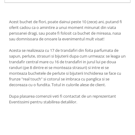
Acest buchet de flori, poate dainui peste 10 (zece) ani, putand fi
oferit cadou ca o amintire a unui moment minunat din viata
persoanei dragi, sau poate fi folosit ca buchet de mireasa, nasa
sau domnisoara de onoare la evenimentul mult visat!
Acesta se realizeaza cu 17 de trandafiri din foita parfumata de
sapun, perlute, strasuri si bijuterii dupa cum urmeaza: se leaga un
trandafir central mare cu 16 de trandafiri in jurul lui pe doua
randuri (pe 8 dintre ei se monteaza strasuri) si intre ei se
monteaza buchetele de perlute si bijuterii Inchiderea se face cu
frunze "real touch" si cotorul se imbraca cu panglica si se
decoreaza cu o fundita. Totul in culorile alese de client.
Dupa plasarea comenzii veti fi contactat de un reprezentant
Eventissimi pentru stabilirea detaliilor.