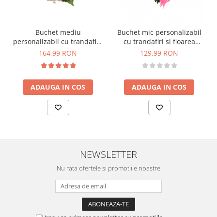
Buchet mediu
Buchet mic personalizabil
personalizabil cu trandafiri,
cu trandafiri si floarea
mini bujori si floarea
miresei (Roz, Alb)
164,99 RON
129,99 RON
miresei (Alb, Roz)
ADAUGA IN COS
ADAUGA IN COS
NEWSLETTER
Nu rata ofertele si promotiile noastre