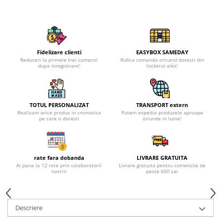
Fidelizare clienti
EASYBOX SAMEDAY
Reduceri la primele trei comenzi
Ridica comanda oricand doresti din
dupa inregistrare!
lockerul ales!
TOTUL PERSONALIZAT
TRANSPORT extern
Realizam orice produs in cromatica
Putem expedia produsele aproape
pe care o doresti
oriunde in lume!
rate fara dobanda
LIVRARE GRATUITA
Ai pana la 12 rate prin colaboratorii
Livrare gratuita pentru comenzile de
nostrii
peste 600 Lei
Descriere