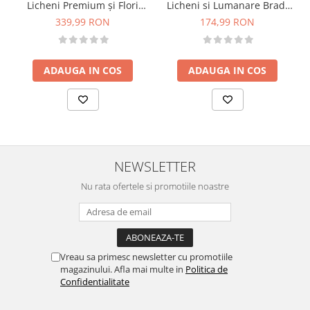
Licheni Premium și Flori
Licheni si Lumanare Brad,
Criogenate, Mesaj
Eventissimi
339,99 RON
174,99 RON
Motivațional, Trunchi
Printat 3D, În Ghiveci
Mocha Mousse – 38 cm
ADAUGA IN COS
ADAUGA IN COS
NEWSLETTER
Nu rata ofertele si promotiile noastre
Vreau sa primesc newsletter cu promotiile
magazinului. Afla mai multe in
Politica de
Confidentialitate