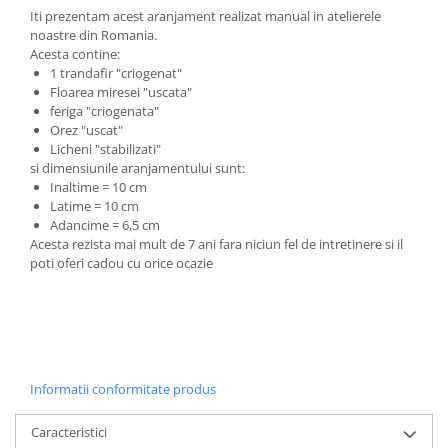
Iti prezentam acest aranjament realizat manual in atelierele
noastre din Romania.
Acesta contine:
1 trandafir "criogenat"
Floarea miresei "uscata"
feriga "criogenata"
Orez "uscat"
Licheni "stabilizati"
si dimensiunile aranjamentului sunt:
Inaltime = 10 cm
Latime = 10 cm
Adancime = 6,5 cm
Acesta rezista mai mult de 7 ani fara niciun fel de intretinere si il
poti oferi cadou cu orice ocazie
Informatii conformitate produs
Caracteristici