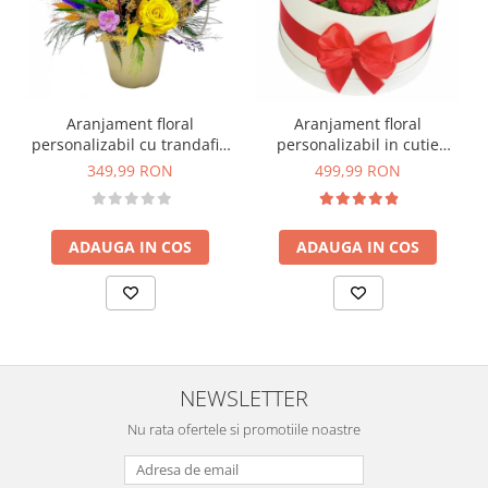
Aranjament floral
Aranjament floral
personalizabil cu trandafiri
personalizabil in cutie
si plante naturale
cadou, Eventissimi,
349,99 RON
499,99 RON
criogenate si stabilizate
Trandafiri Naturali
Criogenati, Licheni naturali
stabilizati, Rosu/Alb
ADAUGA IN COS
ADAUGA IN COS
NEWSLETTER
Nu rata ofertele si promotiile noastre