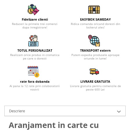
Fidelizare clienti
EASYBOX SAMEDAY
Reduceri la primele trei comenzi
Ridica comanda oricand doresti din
dupa inregistrare!
lockerul ales!
TOTUL PERSONALIZAT
TRANSPORT extern
Realizam orice produs in cromatica
Putem expedia produsele aproape
pe care o doresti
oriunde in lume!
rate fara dobanda
LIVRARE GRATUITA
Ai pana la 12 rate prin colaboratorii
Livrare gratuita pentru comenzile de
nostrii
peste 600 Lei
Descriere
Aranjament in carte cu