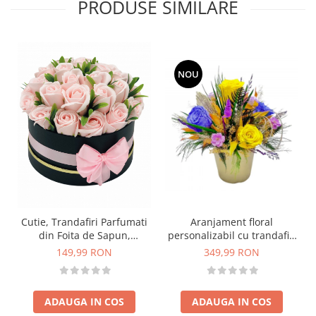
PRODUSE SIMILARE
NOU
Cutie, Trandafiri Parfumati
Aranjament floral
din Foita de Sapun,
personalizabil cu trandafiri
Eventissimi, 27 Fire, Roz
si plante naturale
149,99 RON
349,99 RON
criogenate si stabilizate
ADAUGA IN COS
ADAUGA IN COS