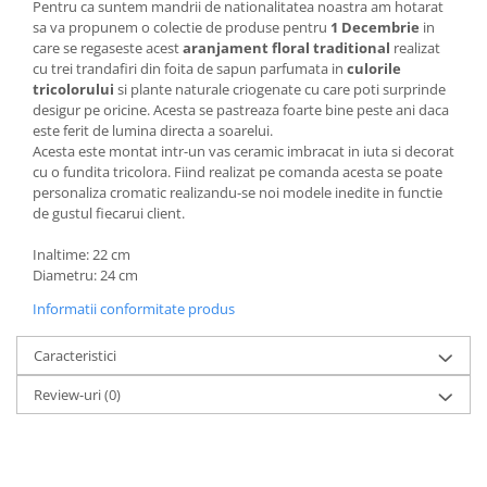
Pentru ca suntem mandrii de nationalitatea noastra am hotarat
sa va propunem o colectie de produse pentru
1 Decembrie
in
care se regaseste acest
aranjament floral traditional
realizat
cu trei trandafiri din foita de sapun parfumata in
culorile
tricolorului
si plante naturale criogenate cu care poti surprinde
desigur pe oricine. Acesta se pastreaza foarte bine peste ani daca
este ferit de lumina directa a soarelui.
Acesta este montat intr-un vas ceramic imbracat in iuta si decorat
cu o fundita tricolora. Fiind realizat pe comanda acesta se poate
personaliza cromatic realizandu-se noi modele inedite in functie
de gustul fiecarui client.
Inaltime: 22 cm
Diametru: 24 cm
Informatii conformitate produs
Caracteristici
Review-uri
(0)