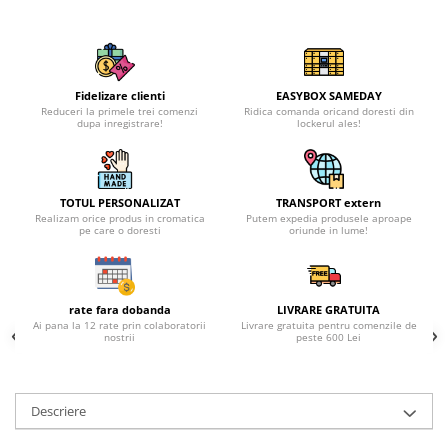
Fidelizare clienti
EASYBOX SAMEDAY
Reduceri la primele trei comenzi
Ridica comanda oricand doresti din
dupa inregistrare!
lockerul ales!
TOTUL PERSONALIZAT
TRANSPORT extern
Realizam orice produs in cromatica
Putem expedia produsele aproape
pe care o doresti
oriunde in lume!
rate fara dobanda
LIVRARE GRATUITA
Ai pana la 12 rate prin colaboratorii
Livrare gratuita pentru comenzile de
nostrii
peste 600 Lei
Descriere